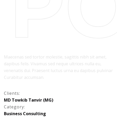
PO
Maecenas sed tortor molestie, sagittis nibh sit amet,
dapibus felis. Vivamus sed neque ultrices nulla eu,
venenatis dui. Praesent luctus urna eu dapibus pulvinar
Curabitur accumsan.
Clients:
M
D
T
o
w
k
i
b
T
a
n
v
i
r
(
M
G
)
Category:
B
u
s
i
n
e
s
s
C
o
n
s
u
l
t
i
n
g