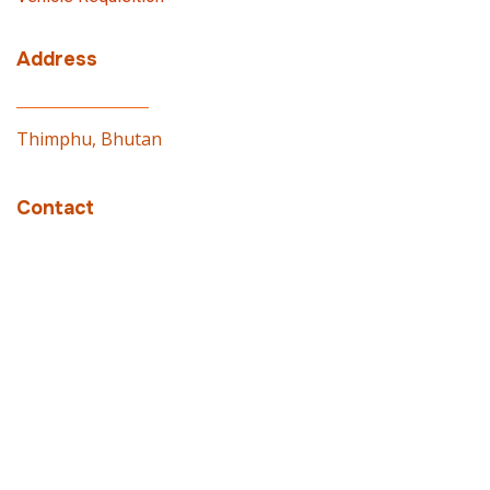
Address
Thimphu, Bhutan
Contact
PMO: 02337100
© 2026 Prime Minister’s Office, Royal Government of
Bhutan. Designed by
WONS