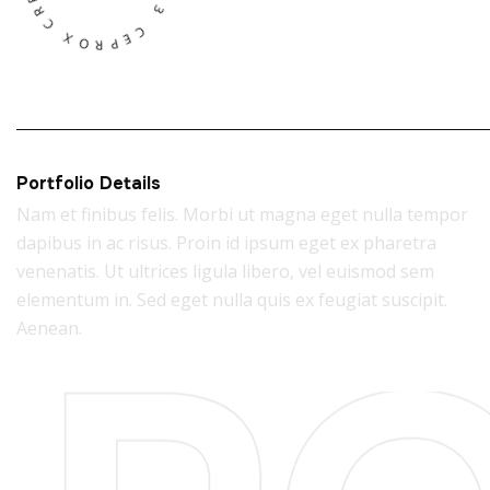
Portfolio Details
Nam et finibus felis. Morbi ut magna eget nulla tempor
dapibus in ac risus. Proin id ipsum eget ex pharetra
venenatis. Ut ultrices ligula libero, vel euismod sem
elementum in. Sed eget nulla quis ex feugiat suscipit.
Aenean.