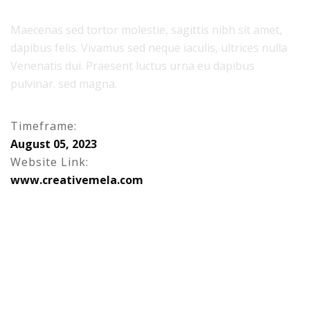
Maecenas sed tortor molestie, sagittis nibh sit amet,
dapibus felis. Vivamus sed neque iaculis, ultrices nulla
Venenatis dui. Praesent luctus urna eu dapibus
pulvinar. sed magna.
Timeframe:
A
u
g
u
s
t
0
5
,
2
0
2
3
Website Link:
w
w
w
.
c
r
e
a
t
i
v
e
m
e
l
a
.
c
o
m