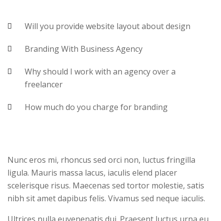
Will you provide website layout about design
Branding With Business Agency
Why should I work with an agency over a
freelancer
How much do you charge for branding
Nunc eros mi, rhoncus sed orci non, luctus fringilla
ligula. Mauris massa lacus, iaculis elend placer
scelerisque risus. Maecenas sed tortor molestie, satis
nibh sit amet dapibus felis. Vivamus sed neque iaculis.
Ultrices nulla euvenenatis dui. Praesent luctus urna eu