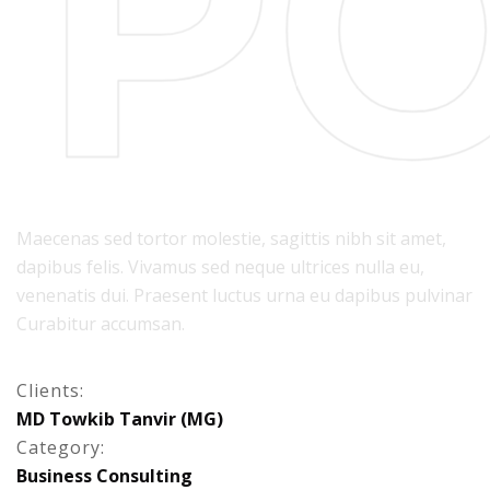
PO
Maecenas sed tortor molestie, sagittis nibh sit amet,
dapibus felis. Vivamus sed neque ultrices nulla eu,
venenatis dui. Praesent luctus urna eu dapibus pulvinar
Curabitur accumsan.
Clients:
M
D
T
o
w
k
i
b
T
a
n
v
i
r
(
M
G
)
Category:
B
u
s
i
n
e
s
s
C
o
n
s
u
l
t
i
n
g