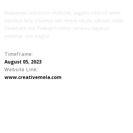
Maecenas sed tortor molestie, sagittis nibh sit amet,
dapibus felis. Vivamus sed neque iaculis, ultrices nulla
Venenatis dui. Praesent luctus urna eu dapibus
pulvinar. sed magna.
Timeframe:
A
u
g
u
s
t
0
5
,
2
0
2
3
Website Link:
w
w
w
.
c
r
e
a
t
i
v
e
m
e
l
a
.
c
o
m