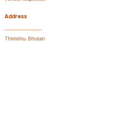
Address
Thimphu, Bhutan
Contact
PMO: 02337100
© 2026 Prime Minister’s Office, Royal Government of
Bhutan. Designed by
WONS