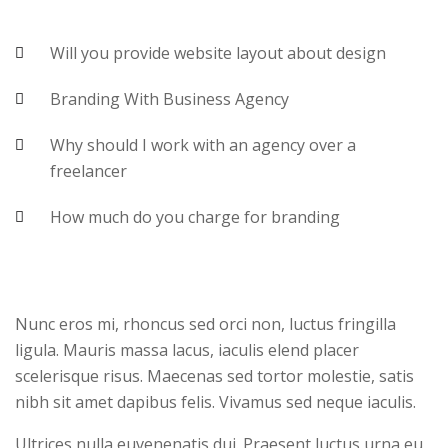
Will you provide website layout about design
Branding With Business Agency
Why should I work with an agency over a
freelancer
How much do you charge for branding
Nunc eros mi, rhoncus sed orci non, luctus fringilla
ligula. Mauris massa lacus, iaculis elend placer
scelerisque risus. Maecenas sed tortor molestie, satis
nibh sit amet dapibus felis. Vivamus sed neque iaculis.
Ultrices nulla euvenenatis dui. Praesent luctus urna eu