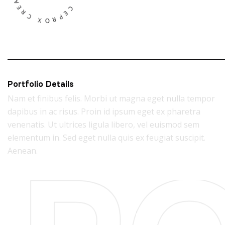
Portfolio Details
Nam et finibus felis. Morbi ut magna eget nulla tempor
dapibus in ac risus. Proin id ipsum eget ex pharetra
venenatis. Ut ultrices ligula libero, vel euismod sem
elementum in. Sed eget nulla quis ex feugiat suscipit.
Aenean.