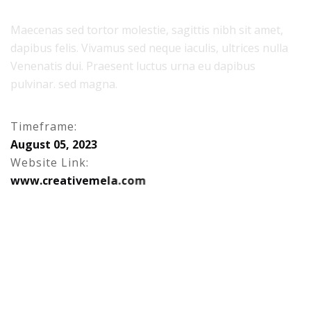
Maecenas sed tortor molestie, sagittis nibh sit amet,
dapibus felis. Vivamus sed neque iaculis, ultrices nulla
Venenatis dui. Praesent luctus urna eu dapibus
pulvinar. sed magna.
Timeframe:
A
u
g
u
s
t
0
5
,
2
0
2
3
Website Link:
w
w
w
.
c
r
e
a
t
i
v
e
m
e
l
a
.
c
o
m