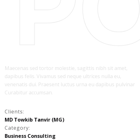
P
Maecenas sed tortor molestie, sagittis nibh sit amet,
dapibus felis. Vivamus sed neque ultrices nulla eu,
venenatis dui. Praesent luctus urna eu dapibus pulvinar
Curabitur accumsan.
Clients:
M
D
T
o
w
k
i
b
T
a
n
v
i
r
(
M
G
)
Category:
B
u
s
i
n
e
s
s
C
o
n
s
u
l
t
i
n
g