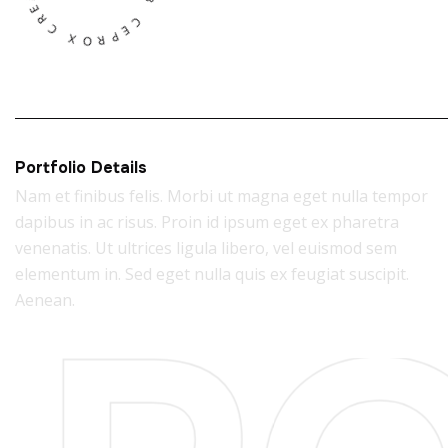
Portfolio Details
Nam et finibus felis. Morbi ut magna eget nulla tempor
dapibus in ac risus. Proin id ipsum eget ex pharetra
venenatis. Ut ultrices ligula libero, vel euismod sem
elementum in. Sed eget nulla quis ex feugiat suscipit.
Aenean.