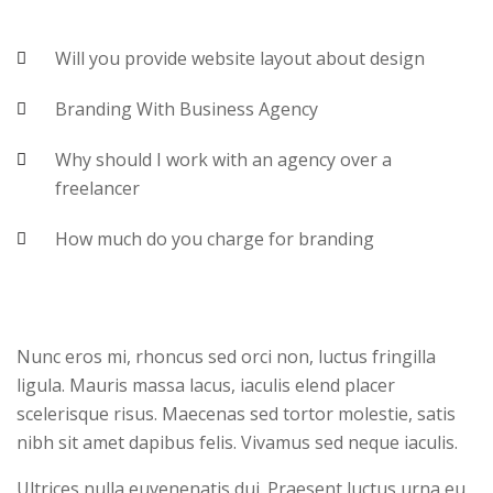
Will you provide website layout about design
Branding With Business Agency
Why should I work with an agency over a
freelancer
How much do you charge for branding
Nunc eros mi, rhoncus sed orci non, luctus fringilla
ligula. Mauris massa lacus, iaculis elend placer
scelerisque risus. Maecenas sed tortor molestie, satis
nibh sit amet dapibus felis. Vivamus sed neque iaculis.
Ultrices nulla euvenenatis dui. Praesent luctus urna eu